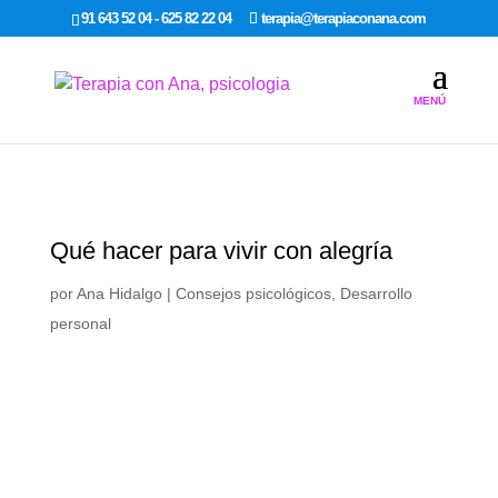
google-site-verification: google7dcda757e565a307.html
91 643 52 04 - 625 82 22 04
terapia@terapiaconana.com
Qué hacer para vivir con alegría
por
Ana Hidalgo
|
Consejos psicológicos
,
Desarrollo
personal