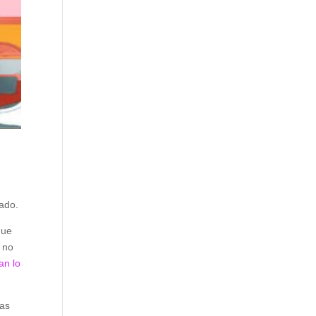
sado.
que
 no
an lo
ias