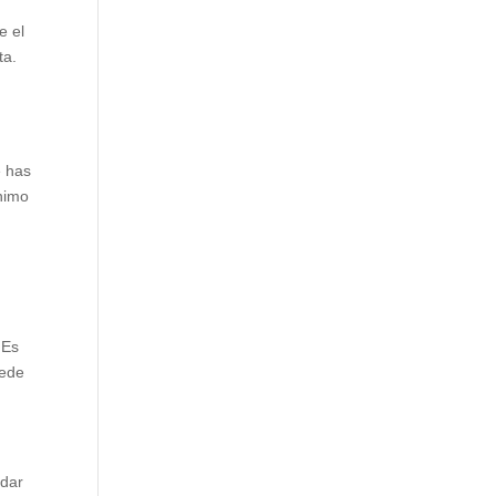
e el
ta.
e has
animo
 Es
uede
idar