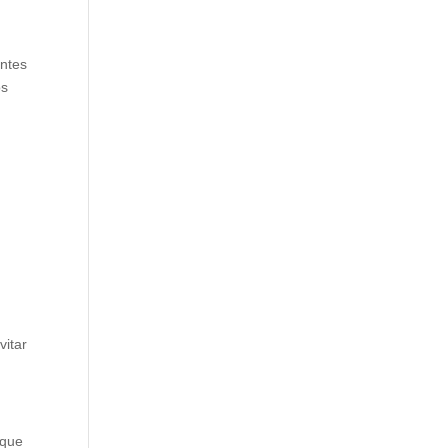
entes
os
vitar
 que