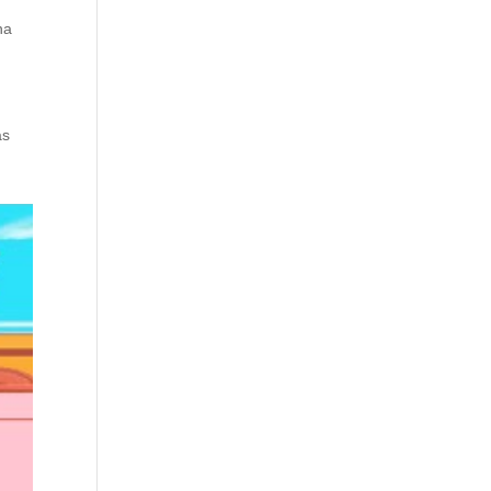
na
as