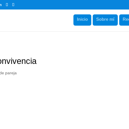
m
Inicio
Sobre mí
Re
onvivencia
de pareja