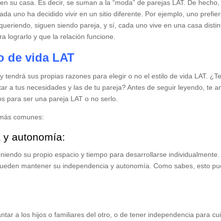
 en su casa. Es decir, se suman a la “moda” de parejas LAT. De hecho,
da uno ha decidido vivir en un sitio diferente. Por ejemplo, uno prefier
queriendo, siguen siendo pareja, y sí, cada uno vive en una casa distin
a lograrlo y que la relación funcione.
lo de vida LAT
tendrá sus propias razones para elegir o no el estilo de vida LAT. ¿T
star a tus necesidades y las de tu pareja? Antes de seguir leyendo, te 
os para ser una pareja LAT o no serlo.
s más comunes:
 y autonomía:
eniendo su propio espacio y tiempo para desarrollarse individualmente.
AT pueden mantener su independencia y autonomía. Como sabes, esto p
tar a los hijos o familiares del otro, o de tener independencia para cu