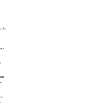
ería
ino
n
rta
ar
zar
o