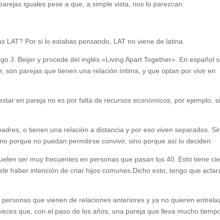
arejas iguales pese a que, a simple vista, nos lo parezcan.
as LAT? Por si lo estabas pensando, LAT no viene de latina.
go J. Beijer y procede del inglés «Living Apart Together». En español s
r, son parejas que tienen una relación íntima, y que optan por vivir en
star en pareja no es por falta de recursos económicos, por ejemplo, s
dres, o tienen una relación a distancia y por eso viven separados. Si
no porque no puedan permitirse convivir, sino porque así lo deciden.
suelen ser muy frecuentes en personas que pasan los 40. Esto tiene cie
ele haber intención de criar hijos comunes.Dicho esto, tengo que aclar
 personas que vienen de relaciones anteriores y ya no quieren entrela
eces que, con el paso de los años, una pareja que lleva mucho tiemp