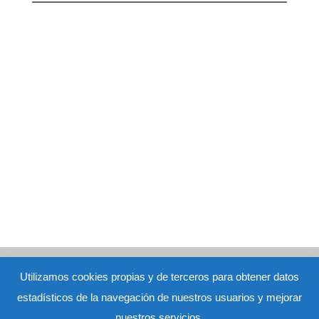
Aviso Legal
|
Política de Privacidad
|
Política de Cookies
Ana
Utilizamos cookies propias y de terceros para obtener datos
María Hidalgo Viejo nº de colegiada: M-16973 - C/ San Pedro 27 bj.
estadísticos de la navegación de nuestros usuarios y mejorar
Alcorcón (Madrid)
Contacto: terapia@terapiaconana.com -
91 643 52
nuestros servicios.