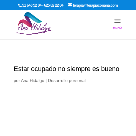
google-site-verification: google7dcda757e565a307.html
91 643 52 04 - 625 82 22 04
terapia@terapiaconana.com
Estar ocupado no siempre es bueno
por
Ana Hidalgo
|
Desarrollo personal