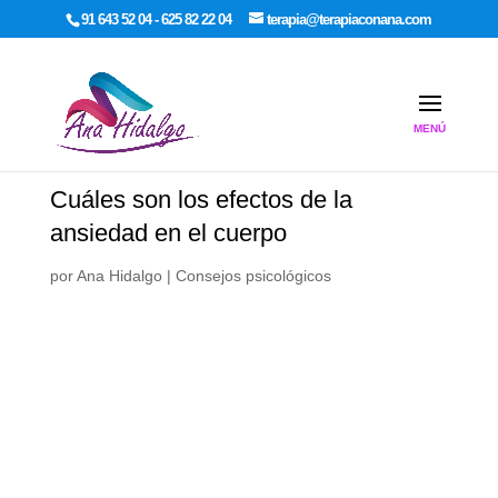
google-site-verification: google7dcda757e565a307.html
91 643 52 04 - 625 82 22 04
terapia@terapiaconana.com
Cuáles son los efectos de la
ansiedad en el cuerpo
por
Ana Hidalgo
|
Consejos psicológicos