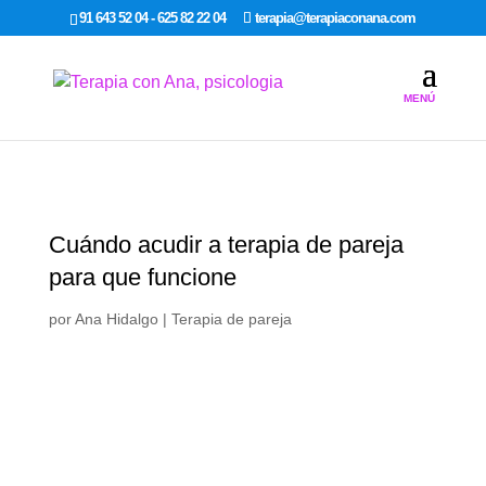
google-site-verification: google7dcda757e565a307.html
91 643 52 04 - 625 82 22 04
terapia@terapiaconana.com
Cuándo acudir a terapia de pareja
para que funcione
por
Ana Hidalgo
|
Terapia de pareja