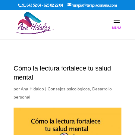
google-site-verification: google7dcda757e565a307.html
91 643 52 04 - 625 82 22 04
terapia@terapiaconana.com
Cómo la lectura fortalece tu salud
mental
por
Ana Hidalgo
|
Consejos psicológicos
,
Desarrollo
personal