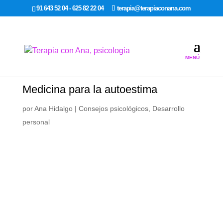
google-site-verification: google7dcda757e565a307.html
91 643 52 04 - 625 82 22 04
terapia@terapiaconana.com
Medicina para la autoestima
por
Ana Hidalgo
|
Consejos psicológicos
,
Desarrollo
personal