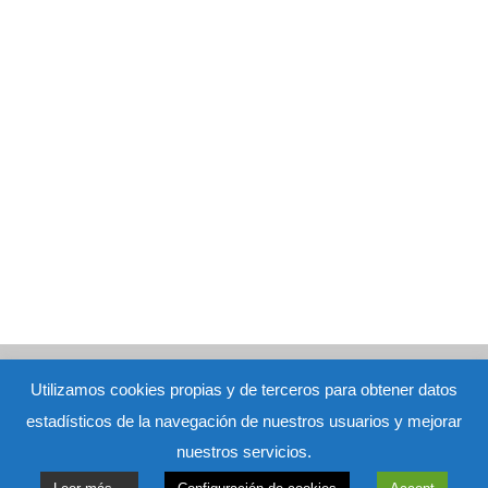
Aviso Legal
|
Política de Privacidad
|
Política de Cookies
Ana
Utilizamos cookies propias y de terceros para obtener datos
María Hidalgo Viejo nº de colegiada: M-16973 - C/ San Pedro 27 bj.
estadísticos de la navegación de nuestros usuarios y mejorar
Alcorcón (Madrid)
Contacto: terapia@terapiaconana.com -
91 643 52
nuestros servicios.
04
-
625 82 22 04
Vector de Logo creado por freepik -