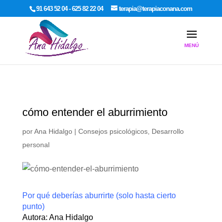
google-site-verification: google7dcda757e565a307.html
91 643 52 04 - 625 82 22 04
terapia@terapiaconana.com
cómo entender el aburrimiento
por
Ana Hidalgo
|
Consejos psicológicos
,
Desarrollo
personal
Por qué deberías aburrirte (solo hasta cierto
punto)
Autora: Ana Hidalgo