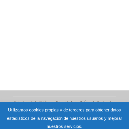
Aviso Legal
|
Política de Privacidad
|
Política de Cookies
Ana
Utilizamos cookies propias y de terceros para obtener datos
María Hidalgo Viejo nº de colegiada: M-16973 - C/ San Pedro 27 bj.
estadísticos de la navegación de nuestros usuarios y mejorar
Alcorcón (Madrid)
Contacto: terapia@terapiaconana.com -
91 643 52
04
-
625 82 22 04
Vector de Logo creado por freepik -
nuestros servicios.