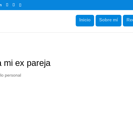
m
Inicio
Sobre mí
Re
a mi ex pareja
lo personal