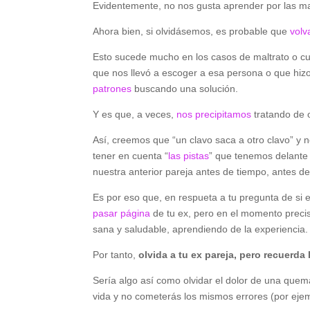
Evidentemente, no nos gusta aprender por las ma
Ahora bien, si olvidásemos, es probable que
volv
Esto sucede mucho en los casos de maltrato o c
que nos llevó a escoger a esa persona o que hizo
patrones
buscando una solución.
Y es que, a veces,
nos precipitamos
tratando de o
Así, creemos que “un clavo saca a otro clavo” y 
tener en cuenta “
las pistas
” que tenemos delante p
nuestra anterior pareja antes de tiempo, antes d
Es por eso que, en respueta a tu pregunta de si 
pasar página
de tu ex, pero en el momento preci
sana y saludable, aprendiendo de la experiencia.
Por tanto,
olvida a tu ex pareja, pero recuerda
Sería algo así como olvidar el dolor de una quem
vida y no cometerás los mismos errores (por ejemp