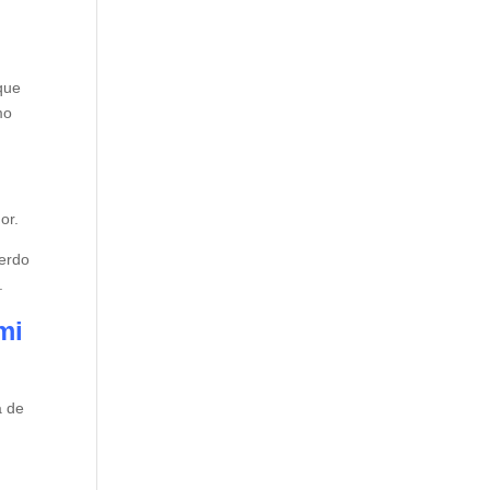
que
mo
or.
uerdo
.
mi
a de