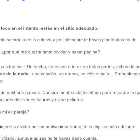
 loco en el intento, estás en el sitio adecuado.
esta sacártela de la cabeza y posiblemente te hayas planteado eso de:
, ¿por qué me cuesta tanto olvidar y pasar página?
 es tan fácil. De hecho, crees ver a tu ex en todas partes, echas de 
ce de la nada
: una canción, un aroma, un chiste malo… Probableme
o.
ón de «echarle ganas». Nuestra mente está diseñada para recordar lo q
jores decisiones futuras y evitar peligros.
a mi ex pareja?
interesa olvidar por un motivo importante, te lo explico más adelante.
olvidarlo, aunque quizás no te hayas dado cuenta.