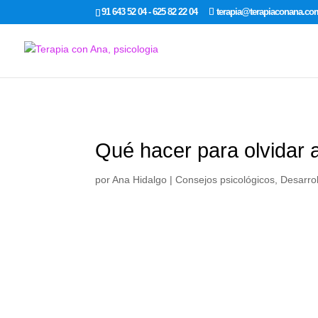
google-site-verification: google7dcda757e565a307.html
91 643 52 04 - 625 82 22 04
terapia@terapiaconana.co
Qué hacer para olvidar 
por
Ana Hidalgo
|
Consejos psicológicos
,
Desarrol