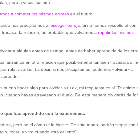
las, pero a veces sucede.
amos a cometer los mismos errores
en el futuro.
uando nos precipitamos al
escoger pareja
. Si no hemos resuelto el conf
 fracasar la relación, es probable que volvamos a
repetir los mismos
lvidar a alguien antes de tiempo, antes de haber aprendido de los err
nos lanzamos en otra relación que posiblemente también fracasará al n
or relativizarlas. Es decir, si nos precipitamos, podemos «olvidar» a
e aprender.
es bueno hacer algo para olvidar a tu ex, mi respuesta es sí. Te animo
so, cuando hayas atravesado el duelo. De esta manera olvidarás de f
 lo que has aprendido con la experiencia.
adura, pero no el cómo te la hiciste. De este modo, podrás seguir con 
lo, tocar la vitro cuando está caliente).