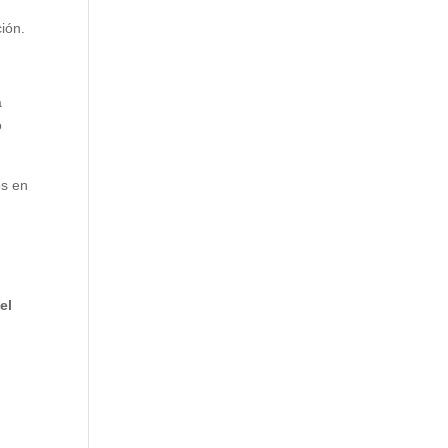
ión.
a
o
os en
el