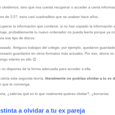
 olvidemos, sino que nos cuesta recuperar o acceder a cierta informac
tes de 3,5?, esos casi cuadraditos que se usaban hace años…
uperar la información que contiene, si no has copiado la información 
naje, probablemente tu nuevo ordenador no pueda leerla porque ya n
ara ese tipo de discos.
asado. Antiguos trabajos del colegio, por ejemplo, quedaron guardad
ecesario guardarlos en otros formatos más actuales. Por eso, ahora no
ngo interés en ello 😉
lo no dispones de la forma adecuada para acceder a ella.
 cierta esta segunda teoría,
literalmente no podrías olvidar a tu ex d
o que te convenga.
ierta, ¿sabrías qué es lo que realmente quieres olvidar?, ¿borrarías
.
tinta a olvidar a tu ex pareja