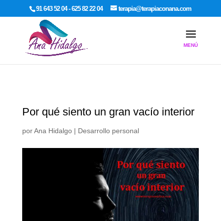
google-site-verification: google7dcda757e565a307.html
91 643 52 04 - 625 82 22 04
terapia@terapiaconana.com
Por qué siento un gran vacío interior
por
Ana Hidalgo
|
Desarrollo personal