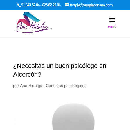
google-site-verification: google7dcda757e565a307.html
91 643 52 04 - 625 82 22 04
terapia@terapiaconana.com
¿Necesitas un buen psicólogo en
Alcorcón?
por
Ana Hidalgo
|
Consejos psicológicos