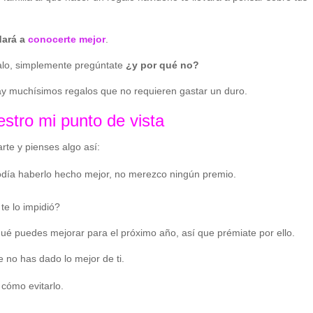
dará a
conocerte mejor
.
galo, simplemente pregúntate
¿y por qué no?
ay muchísimos regalos que no requieren gastar un duro.
stro mi punto de vista
te y pienses algo así:
odía haberlo hecho mejor, no merezco ningún premio.
 te lo impidió?
 qué puedes mejorar para el próximo año, así que prémiate por ello.
e no has dado lo mejor de ti.
 cómo evitarlo.