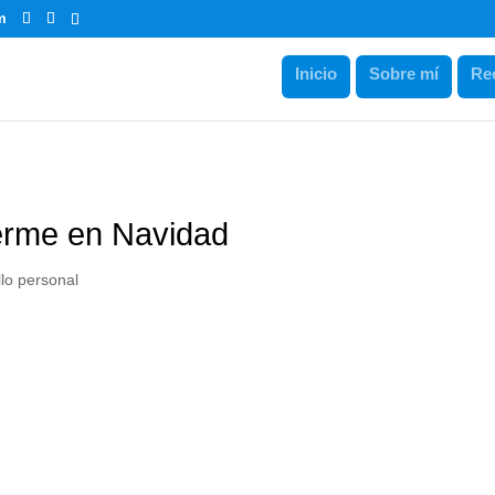
m
Inicio
Sobre mí
Re
erme en Navidad
lo personal