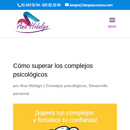
google-site-verification: google7dcda757e565a307.html
91 643 52 04 - 625 82 22 04
terapia@terapiaconana.com
Cómo superar los complejos
psicológicos
por
Ana Hidalgo
|
Consejos psicológicos
,
Desarrollo
personal