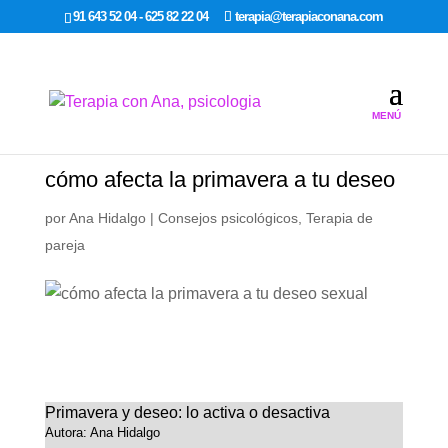
google-site-verification: google7dcda757e565a307.html
91 643 52 04 - 625 82 22 04
terapia@terapiaconana.com
cómo afecta la primavera a tu deseo
por
Ana Hidalgo
|
Consejos psicológicos
,
Terapia de
pareja
Primavera y deseo: lo activa o desactiva
Autora: Ana Hidalgo