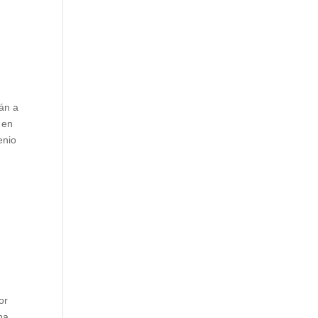
án a
 en
enio
or
na