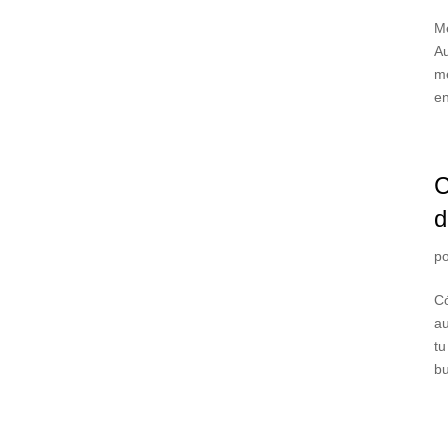
Me
Au
me
en
C
d
p
Có
au
tu
bu