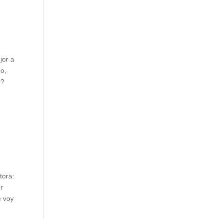
jor a
eo,
o?
tora:
r
e voy