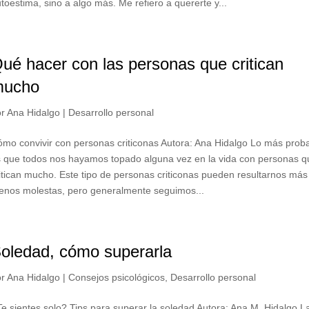
toestima, sino a algo más. Me refiero a quererte y...
ué hacer con las personas que critican
mucho
or
Ana Hidalgo
|
Desarrollo personal
mo convivir con personas criticonas Autora: Ana Hidalgo Lo más prob
 que todos nos hayamos topado alguna vez en la vida con personas q
itican mucho. Este tipo de personas criticonas pueden resultarnos más
enos molestas, pero generalmente seguimos...
oledad, cómo superarla
or
Ana Hidalgo
|
Consejos psicológicos
,
Desarrollo personal
e sientes solo? Tips para superar la soledad Autora: Ana M. Hidalgo L