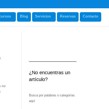
cursos
Blog
Servicios
Reservas
Contacto
e
¿No encuentras un
artículo?
e no
u
Busca por palabras o categorías
aquí