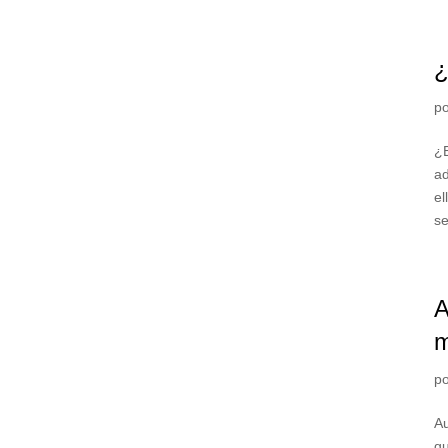
¿
p
¿E
ad
el
se
A
m
p
Au
qu