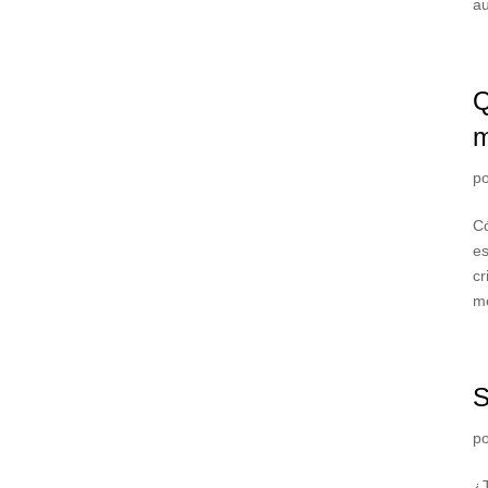
au
Q
p
Có
es
cr
m
S
p
¿T