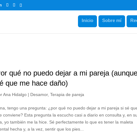
m
Inicio
Sobre mí
Re
or qué no puedo dejar a mi pareja (aunqu
é que me hace daño)
or
Ana Hidalgo
|
Desamor
,
Terapia de pareja
na, tengo una pregunta: ¿por qué no puedo dejar a mi pareja si sé qu
 conviene? Esta pregunta la escucho casi a diario en consulta y, en s
a, yo también me la hice. Sé perfectamente lo que es tener la maleta
ntal hecha y, a la vez, sentir que los pies...