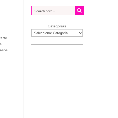
Categorías
rarte
s
 esos