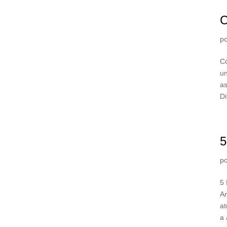
C
p
C
un
as
Di
5
p
5 
An
at
a 