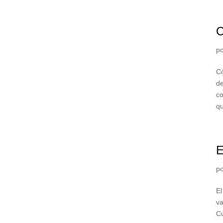
C
p
Có
d
co
qu
E
p
El
va
Cu