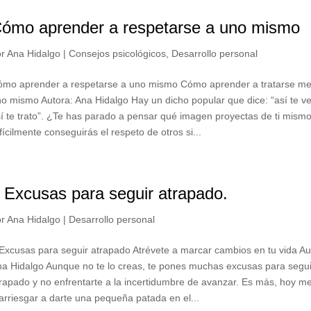
ómo aprender a respetarse a uno mismo
or
Ana Hidalgo
|
Consejos psicológicos
,
Desarrollo personal
ómo aprender a respetarse a uno mismo Cómo aprender a tratarse me
o mismo Autora: Ana Hidalgo Hay un dicho popular que dice: “así te v
í te trato”. ¿Te has parado a pensar qué imagen proyectas de ti mism
fícilmente conseguirás el respeto de otros si...
 Excusas para seguir atrapado.
or
Ana Hidalgo
|
Desarrollo personal
Excusas para seguir atrapado Atrévete a marcar cambios en tu vida Au
a Hidalgo Aunque no te lo creas, te pones muchas excusas para segui
rapado y no enfrentarte a la incertidumbre de avanzar. Es más, hoy m
arriesgar a darte una pequeña patada en el...