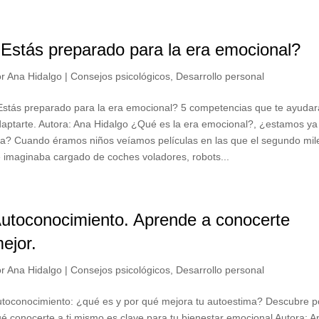
Estás preparado para la era emocional?
or
Ana Hidalgo
|
Consejos psicológicos
,
Desarrollo personal
stás preparado para la era emocional? 5 competencias que te ayudar
aptarte. Autora: Ana Hidalgo ¿Qué es la era emocional?, ¿estamos ya
la? Cuando éramos niños veíamos películas en las que el segundo mil
 imaginaba cargado de coches voladores, robots...
utoconocimiento. Aprende a conocerte
ejor.
or
Ana Hidalgo
|
Consejos psicológicos
,
Desarrollo personal
toconocimiento: ¿qué es y por qué mejora tu autoestima? Descubre p
é conocerte a ti mismo es clave para tu bienestar emocional Autora: A