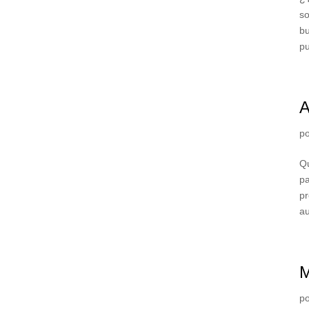
so
bu
pu
A
p
Qu
pa
pr
au
M
p