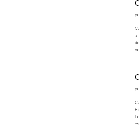
C
p
C
a 
de
no
C
p
Có
Hi
L
es