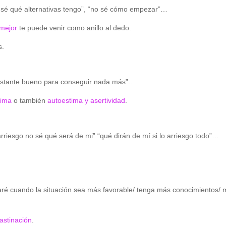
o sé qué alternativas tengo”, “no sé cómo empezar”…
mejor
te puede venir como anillo al dedo.
s.
bastante bueno para conseguir nada más”…
tima
o también
autoestima y asertividad
.
rriesgo no sé qué será de mi” “qué dirán de mí si lo arriesgo todo”…
haré cuando la situación sea más favorable/ tenga más conocimientos/
astinación
.