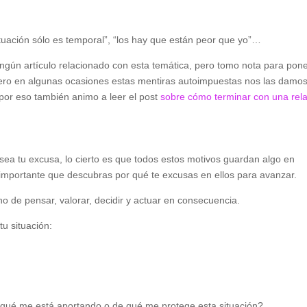
ituación sólo es temporal”, “los hay que están peor que yo”…
ningún artículo relacionado con esta temática, pero tomo nota para po
pero en algunas ocasiones estas mentiras autoimpuestas nos las damo
por eso también animo a leer el post
sobre cómo terminar con una rel
ea tu excusa, lo cierto es que todos estos motivos guardan algo en
mportante que descubras por qué te excusas en ellos para avanzar.
ino de pensar, valorar, decidir y actuar en consecuencia.
u situación:
¿qué me está aportando o de qué me protege esta situación?