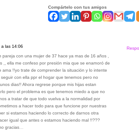
Compártelo con tus amigos
 a las 14:06
Respo
n pareja con una mujer de 37 hace ya mas de 16 años ,
s ,, ella me confeso por presión mia que se enamoró de
ama !!yo trate de comprender la situación y lo intente
e seguir con ella ppr el hogar que tenemos pero no
nos dias!! Ahora regrese porque mis hijas estan
ntarlo pero el problema es que tenemos miedo a que no
os a tratar de que todo vuelva a la normalidad por
ometimos a hacer todo para que funcione por nuestras
aber si estamos haciendo lo correcto de darnos otra
acer igual que antes o estamos haciendo mal !!???
ano gracias…