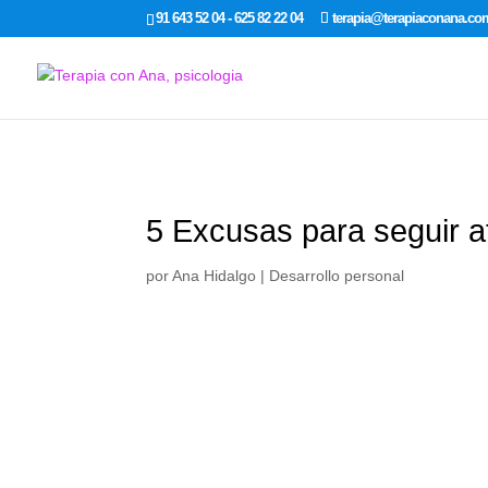
google-site-verification: google7dcda757e565a307.html
91 643 52 04 - 625 82 22 04
terapia@terapiaconana.co
5 Excusas para seguir a
por
Ana Hidalgo
|
Desarrollo personal