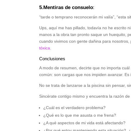
5.Mentiras de consuelo
:
“tarde o temprano reconocerán mi valía”, “esta s
Ups, aquí me has pillado, todavía no he escrito 
manos a la obra tan pronto saque un huequito, 
cuando vivimos con gente dañina para nosotros, 
tóxica.
Conclusiones
A modo de resumen, decirte que no importa cuál s
común: son cargas que nos impiden avanzar. Es i
No se trata de lanzarse a la piscina sin pensar, s
Sincérate contigo mismo y encuentra la razón de t
¿Cuál es el verdadero problema?
¿Qué es lo que me asusta o me frena?
¿A qué aspectos de mi vida está afectando?
¿Por qué estoy manteniendo esta situación?, 