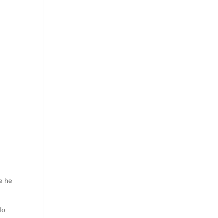
e he
lo