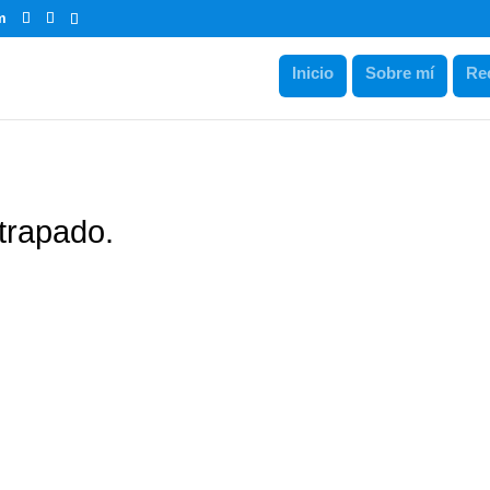
m
Inicio
Sobre mí
Re
trapado.