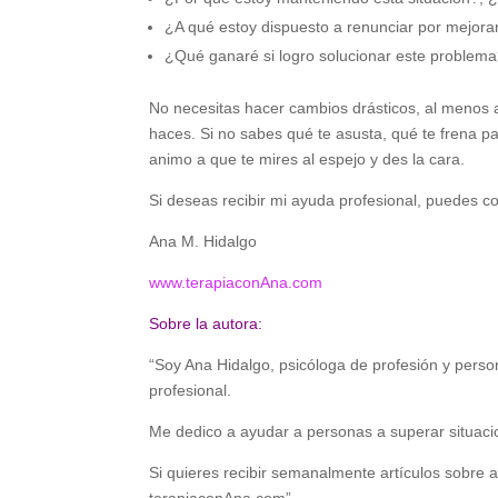
¿A qué estoy dispuesto a renunciar por mejorar
¿Qué ganaré si logro solucionar este problem
No necesitas hacer cambios drásticos, al menos 
haces. Si no sabes qué te asusta, qué te frena pa
animo a que te mires al espejo y des la cara.
Si deseas recibir mi ayuda profesional, puedes c
Ana M. Hidalgo
www.terapiaconAna.com
Sobre la autora:
“Soy Ana Hidalgo, psicóloga de profesión y pers
profesional.
Me dedico a ayudar a personas a superar situacione
Si quieres recibir semanalmente artículos sobre 
terapiaconAna.com”