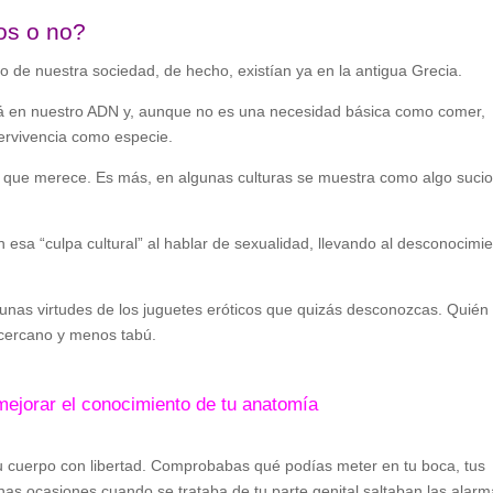
os o no?
 de nuestra sociedad, de hecho, existían ya en la antigua Grecia.
stá en nuestro ADN y, aunque no es una necesidad básica como comer,
pervivencia como especie.
n que merece. Es más, en algunas culturas se muestra como algo suci
 esa “culpa cultural” al hablar de sexualidad, llevando al desconocimi
gunas virtudes de los juguetes eróticos que quizás desconozcas. Quién
cercano y menos tabú.
mejorar el conocimiento de tu anatomía
u cuerpo con libertad. Comprobabas qué podías meter en tu boca, tus
as ocasiones cuando se trataba de tu parte genital saltaban las alarm