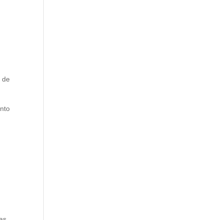
o de
ento
as.