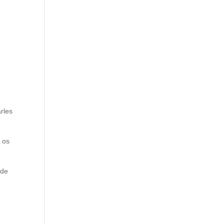
arles
e os
 de