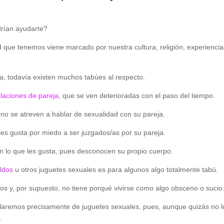
drían ayudarte?
 que tenemos viene marcado por nuestra cultura, religión, experiencia
a, todavía existen muchos tabúes al respecto.
elaciones de pareja
, que se ven deterioradas con el paso del tiempo.
o se atreven a hablar de sexualidad con su pareja.
les gusta por miedo a ser juzgados/as por su pareja.
ben lo que les gusta, pues desconocen su propio cuerpo.
ldos
u otros juguetes sexuales es para algunos algo totalmente tabú.
os y, por supuesto, no tiene porqué vivirse como algo obsceno o sucio
blaremos precisamente de juguetes sexuales, pues, aunque quizás no l
.