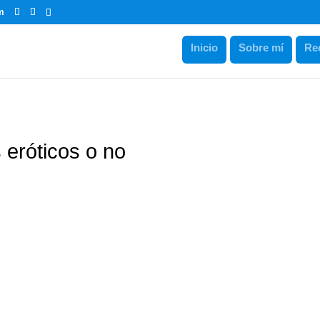
m
Inicio
Sobre mí
Re
 eróticos o no