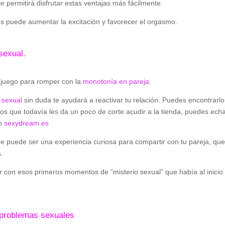
e permitirá disfrutar estas ventajas más fácilmente.
s puede aumentar la excitación y favorecer el orgasmo.
sexual.
l juego para romper con la
monotonía en pareja
.
 sexual
sin duda te ayudará a reactivar tu relación. Puedes encontrarlo
los que todavía les da un poco de corte acudir a la tienda, puedes ech
mo
sexydream.es
re puede ser una experiencia curiosa para compartir con tu pareja, qu
a.
ar con esos primeros momentos de “misterio sexual” que había al inicio
 problemas sexuales