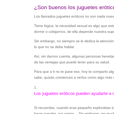
¿Son buenos los juguetes erótic
Los llamados juguetes eróticos no son nada nuevo
Tiene lógica: la necesidad sexual es algo que e
dormir o cobijarnos, de ella depende nuestra su
Sin embargo, no siempre se le dedica la atenció
lo que no se debe hablar.
Así, sin darnos cuenta, algunas personas heredan
de las ventajas que puede tener para su salud.
Para que a ti no te pase eso, hoy te comparto al
sabe, quizás comiences a verlos como algo más 
Los juguetes eróticos pueden ayudarte a 
Si recuerdas, cuando eras pequeño explorabas t
fosas nasales, tus orejas… Sin embargo, en much