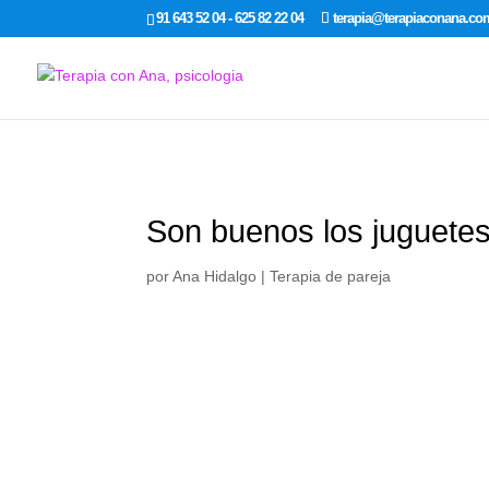
google-site-verification: google7dcda757e565a307.html
91 643 52 04 - 625 82 22 04
terapia@terapiaconana.co
Son buenos los juguetes
por
Ana Hidalgo
|
Terapia de pareja