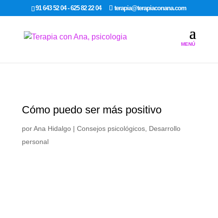
google-site-verification: google7dcda757e565a307.html
91 643 52 04 - 625 82 22 04
terapia@terapiaconana.com
Cómo puedo ser más positivo
por
Ana Hidalgo
|
Consejos psicológicos
,
Desarrollo
personal