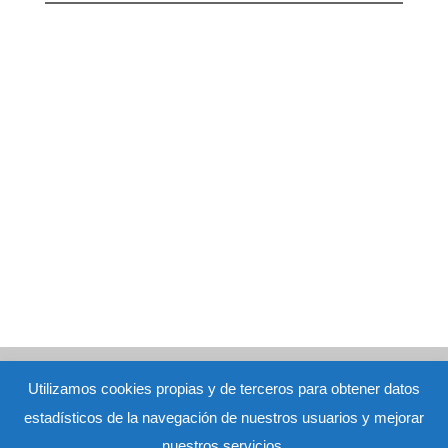
Aviso Legal
|
Política de Privacidad
|
Política de Cookies
Ana
Utilizamos cookies propias y de terceros para obtener datos
María Hidalgo Viejo nº de colegiada: M-16973 - C/ San Pedro 27 bj.
estadísticos de la navegación de nuestros usuarios y mejorar
Alcorcón (Madrid)
Contacto: terapia@terapiaconana.com -
91 643 52
nuestros servicios.