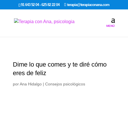
google-site-verification: google7dcda757e565a307.html
91 643 52 04 - 625 82 22 04
terapia@terapiaconana.com
Dime lo que comes y te diré cómo
eres de feliz
por
Ana Hidalgo
|
Consejos psicológicos