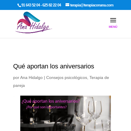
google-site-verification: google7dcda757e565a307.html
91 643 52 04 - 625 82 22 04
terapia@terapiaconana.com
Qué aportan los aniversarios
por
Ana Hidalgo
|
Consejos psicológicos
,
Terapia de
pareja