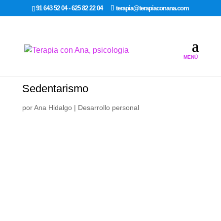
google-site-verification: google7dcda757e565a307.html
91 643 52 04 - 625 82 22 04
terapia@terapiaconana.com
Sedentarismo
por
Ana Hidalgo
|
Desarrollo personal