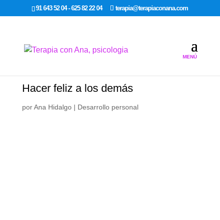
google-site-verification: google7dcda757e565a307.html
91 643 52 04 - 625 82 22 04
terapia@terapiaconana.com
Hacer feliz a los demás
por
Ana Hidalgo
|
Desarrollo personal