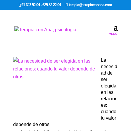
google-site-verification: google7dcda757e565a307.html
91 643 52 04 - 625 82 22 04
terapia@terapiaconana.com
La
necesid
ad de
ser
elegida
en las
relacion
es:
cuando
tu valor
depende de otros