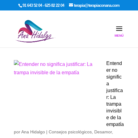
google-site-verification: google7dcda757e565a307.html
91 643 52 04 - 625 82 22 04
terapia@terapiaconana.com
Entend
er no
signific
a
justifica
r: La
trampa
invisibl
e de la
empatía
por
Ana Hidalgo
|
Consejos psicológicos
,
Desamor
,