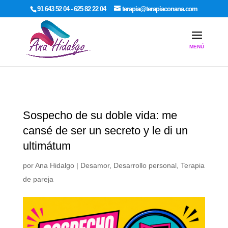
google-site-verification: google7dcda757e565a307.html
91 643 52 04 - 625 82 22 04
terapia@terapiaconana.com
Sospecho de su doble vida: me
cansé de ser un secreto y le di un
ultimátum
por
Ana Hidalgo
|
Desamor
,
Desarrollo personal
,
Terapia
de pareja