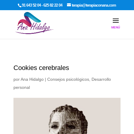
google-site-verification: google7dcda757e565a307.html
91 643 52 04 - 625 82 22 04
terapia@terapiaconana.com
Cookies cerebrales
por
Ana Hidalgo
|
Consejos psicológicos
,
Desarrollo
personal