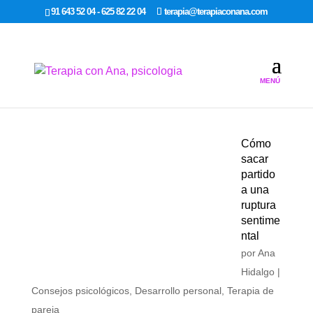
google-site-verification: google7dcda757e565a307.html
91 643 52 04 - 625 82 22 04
terapia@terapiaconana.com
Cómo
sacar
partido
a una
ruptura
sentime
ntal
por
Ana
Hidalgo
|
Consejos psicológicos
,
Desarrollo personal
,
Terapia de
pareja