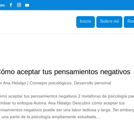
com
Inicio
Sobre mí
Re
ómo aceptar tus pensamientos negativos
or
Ana Hidalgo
|
Consejos psicológicos
,
Desarrollo personal
mo aceptar tus pensamientos negativos 2 metáforas de psicología pa
mbiar tu enfoque Autora: Ana Hidalgo Descubrir cómo aceptar tus
nsamientos negativos puede ser una labor tediosa y larga. Sin embar
 una parte de la psicología ampliamente estudiada....