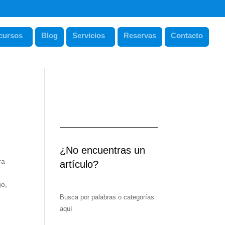
cursos
Blog
Servicios
Reservas
Contacto
¿No encuentras un
ra
artículo?
go,
Busca por palabras o categorías
aquí