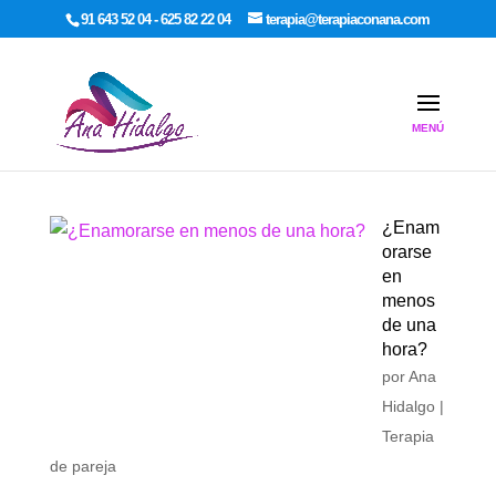
google-site-verification: google7dcda757e565a307.html
91 643 52 04 - 625 82 22 04
terapia@terapiaconana.com
¿Enam
orarse
en
menos
de una
hora?
por
Ana
Hidalgo
|
Terapia
de pareja