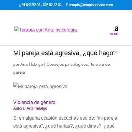
google-site-verification: google7dcda757e565a307.html
91 643 52 04 - 625 82 22 04
terapia@terapiaconana.com
Mi pareja está agresiva, ¿qué hago?
por
Ana Hidalgo
|
Consejos psicológicos
,
Terapia de
pareja
Violencia de género
Autora: Ana Hidalgo
Si en alguna ocasión escuchas eso de: “mi pareja
está agresiva”, ¿qué harías?, ¿qué dirías?, ¿qué