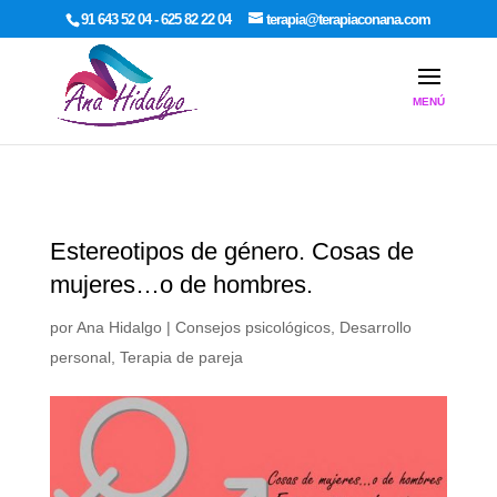
google-site-verification: google7dcda757e565a307.html
91 643 52 04 - 625 82 22 04
terapia@terapiaconana.com
Estereotipos de género. Cosas de
mujeres…o de hombres.
por
Ana Hidalgo
|
Consejos psicológicos
,
Desarrollo
personal
,
Terapia de pareja