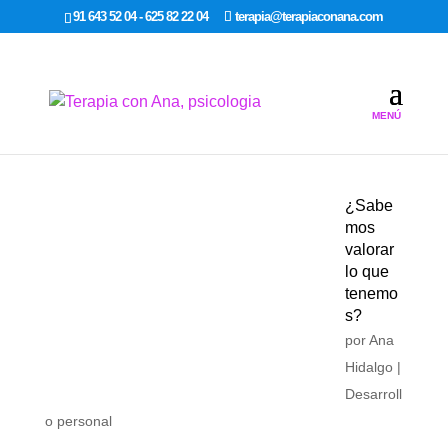
google-site-verification: google7dcda757e565a307.html
91 643 52 04 - 625 82 22 04
terapia@terapiaconana.com
¿Sabe
mos
valorar
lo que
tenemo
s?
por
Ana
Hidalgo
|
Desarroll
o personal