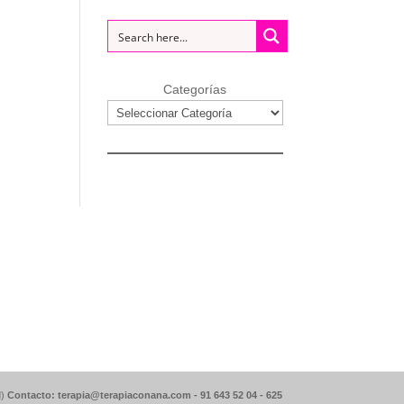
Categorías
d)
Contacto: terapia@terapiaconana.com -
91 643 52 04
-
625