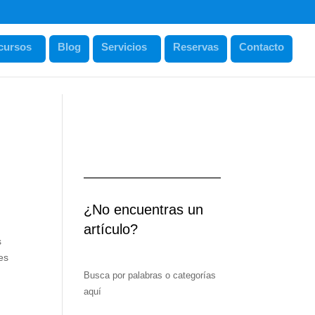
cursos
Blog
Servicios
Reservas
Contacto
¿No encuentras un
artículo?
s
es
Busca por palabras o categorías
aquí