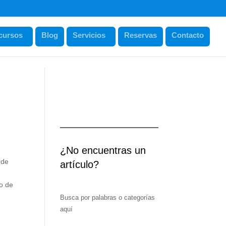
cursos
Blog
Servicios
Reservas
Contacto
¿No encuentras un
 de
artículo?
io de
Busca por palabras o categorías
aquí