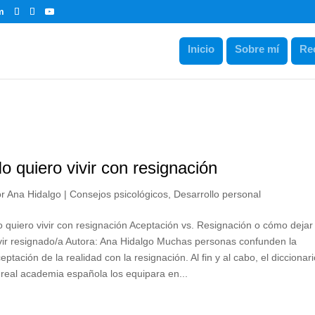
m
Inicio
Sobre mí
Re
o quiero vivir con resignación
or
Ana Hidalgo
|
Consejos psicológicos
,
Desarrollo personal
 quiero vivir con resignación Aceptación vs. Resignación o cómo dejar
vir resignado/a Autora: Ana Hidalgo Muchas personas confunden la
eptación de la realidad con la resignación. Al fin y al cabo, el diccionar
 real academia española los equipara en...