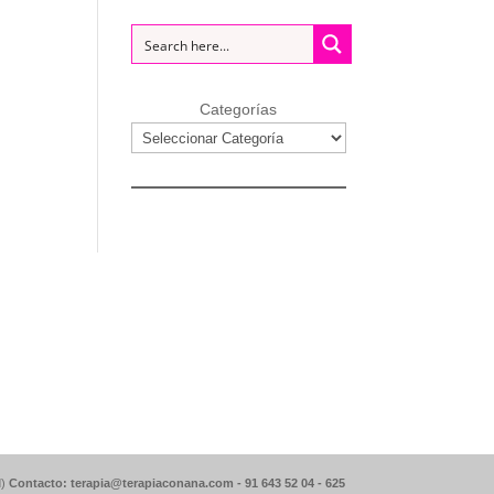
Categorías
d)
Contacto: terapia@terapiaconana.com -
91 643 52 04
-
625