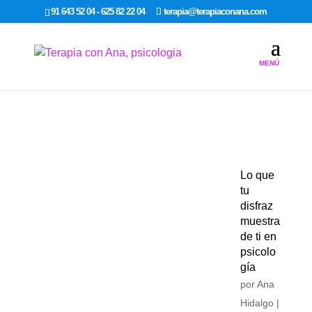
google-site-verification: google7dcda757e565a307.html
91 643 52 04 - 625 82 22 04
terapia@terapiaconana.com
Lo que
tu
disfraz
muestra
de ti en
psicolo
gía
por
Ana
Hidalgo
|