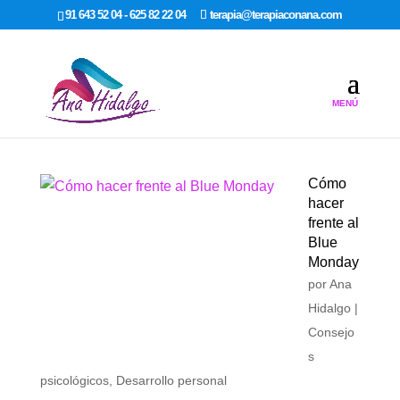
google-site-verification: google7dcda757e565a307.html
91 643 52 04 - 625 82 22 04
terapia@terapiaconana.com
Cómo
hacer
frente al
Blue
Monday
por
Ana
Hidalgo
|
Consejo
s
psicológicos
,
Desarrollo personal