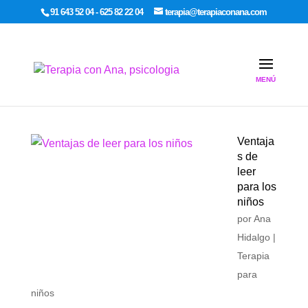
google-site-verification: google7dcda757e565a307.html
91 643 52 04 - 625 82 22 04
terapia@terapiaconana.com
Ventaja
s de
leer
para los
niños
por
Ana
Hidalgo
|
Terapia
para
niños