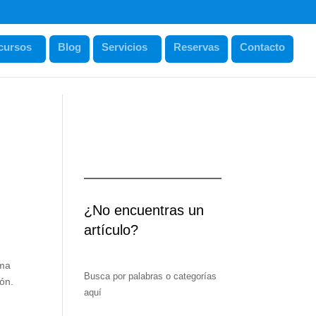
cursos
Blog
Servicios
Reservas
Contacto
¿No encuentras un
artículo?
ema
Busca por palabras o categorías
ón.
aquí