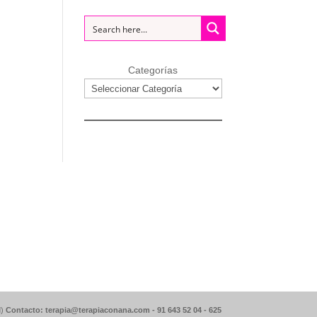
Categorías
d)
Contacto: terapia@terapiaconana.com -
91 643 52 04
-
625