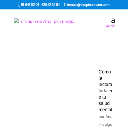
google-site-verification: google7dcda757e565a307.html
91 643 52 04 - 625 82 22 04
terapia@terapiaconana.com
Cómo
la
lectura
fortalec
e tu
salud
mental
por
Ana
Hidalgo
|