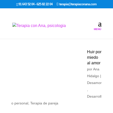
google-site-verification: google7dcda757e565a307.html
91 643 52 04 - 625 82 22 04
terapia@terapiaconana.com
Huir por
miedo
al amor
por
Ana
Hidalgo
|
Desamor
,
Desarroll
o personal
,
Terapia de pareja