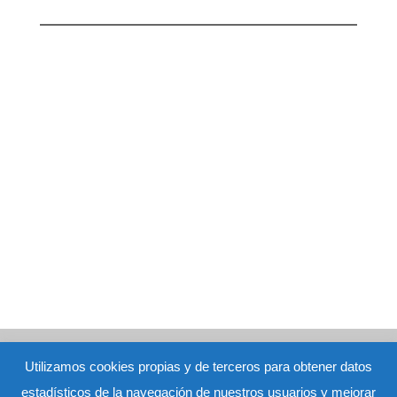
Aviso Legal
|
Política de Privacidad
|
Política de Cookies
Ana
Utilizamos cookies propias y de terceros para obtener datos
María Hidalgo Viejo nº de colegiada: M-16973 - C/ San Pedro 27 bj.
estadísticos de la navegación de nuestros usuarios y mejorar