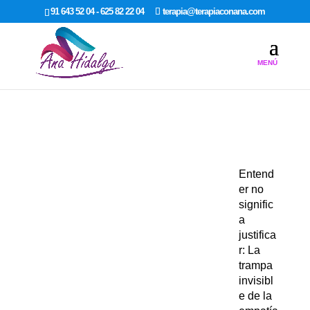
google-site-verification: google7dcda757e565a307.html
91 643 52 04 - 625 82 22 04
terapia@terapiaconana.com
Entend
er no
signific
a
justifica
r: La
trampa
invisibl
e de la