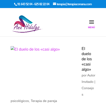
google-site-verification: google7dcda757e565a307.html
91 643 52 04 - 625 82 22 04
terapia@terapiaconana.com
El
duelo
de los
«casi
algo»
por
Autor
Invitado
|
Consejo
s
psicológicos
,
Terapia de pareja