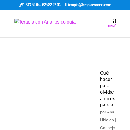
google-site-verification: google7dcda757e565a307.html
91 643 52 04 - 625 82 22 04
terapia@terapiaconana.com
Qué
hacer
para
olvidar
a mi ex
pareja
por
Ana
Hidalgo
|
Consejo