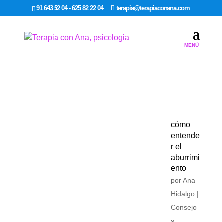
google-site-verification: google7dcda757e565a307.html
91 643 52 04 - 625 82 22 04
terapia@terapiaconana.com
cómo
entende
r el
aburrimi
ento
por
Ana
Hidalgo
|
Consejo
s