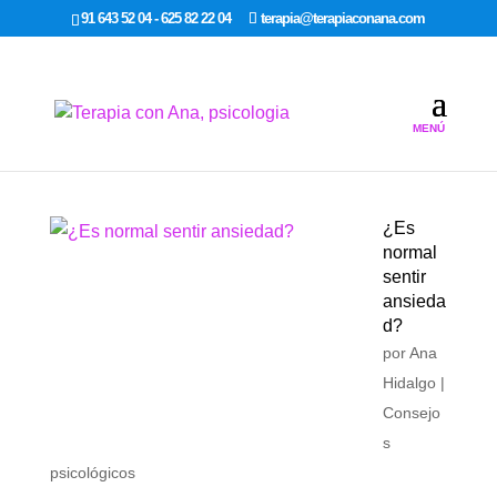
google-site-verification: google7dcda757e565a307.html
91 643 52 04 - 625 82 22 04
terapia@terapiaconana.com
¿Es
normal
sentir
ansieda
d?
por
Ana
Hidalgo
|
Consejo
s
psicológicos