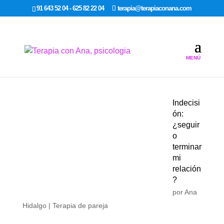
google-site-verification: google7dcda757e565a307.html
91 643 52 04 - 625 82 22 04
terapia@terapiaconana.com
Indecisi
ón:
¿seguir
o
terminar
mi
relación
?
por
Ana
Hidalgo
|
Terapia de pareja