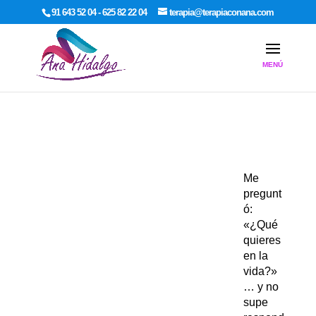
google-site-verification: google7dcda757e565a307.html
91 643 52 04 - 625 82 22 04
terapia@terapiaconana.com
Me
pregunt
ó:
«¿Qué
quieres
en la
vida?»
… y no
supe