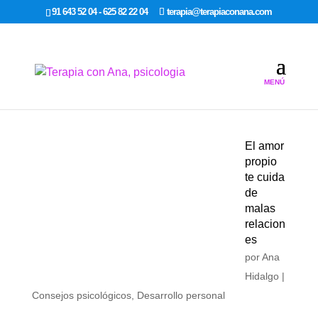
google-site-verification: google7dcda757e565a307.html
91 643 52 04 - 625 82 22 04
terapia@terapiaconana.com
El amor
propio
te cuida
de
malas
relacion
es
por
Ana
Hidalgo
|
Consejos psicológicos
,
Desarrollo personal