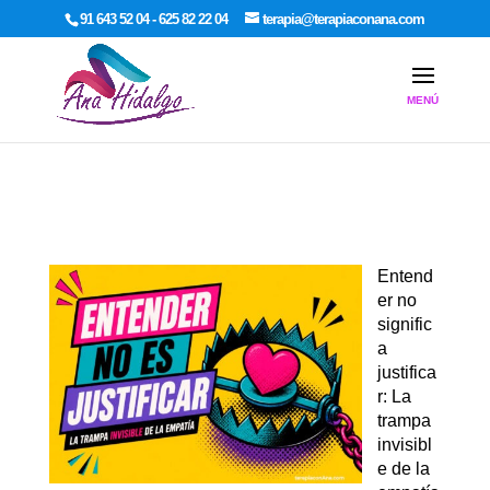
google-site-verification: google7dcda757e565a307.html
91 643 52 04 - 625 82 22 04
terapia@terapiaconana.com
Entend
er no
signific
a
justifica
r: La
trampa
invisibl
e de la