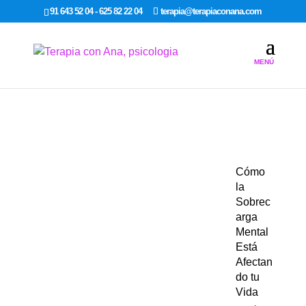
google-site-verification: google7dcda757e565a307.html
91 643 52 04 - 625 82 22 04
terapia@terapiaconana.com
Cómo
la
Sobrec
arga
Mental
Está
Afectan
do tu
Vida